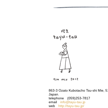
863-3 Ozato Kubotacho Tsu-shi Mie, 
Japan.
telephone (059)253-7817
email
info@tayu-tau.jp
web
http://tayu-tau.jp/