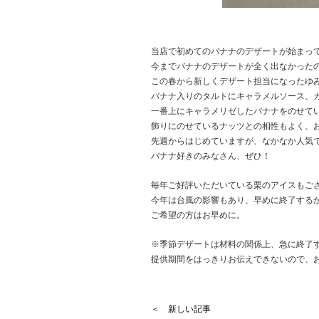
当店で初めてのバナナのデザートが始まっ
今までバナナのデザートが全く出なかった
この春から新しくデザート担当になったゆ
バナナ入りのタルトにキャラメルソース、
一番上にキャラメリゼしたバナナをのせて
飾りにのせているナッツとの相性もよく、
先週からはじめていますが、なかなか人気
バナナ好きのみなさん、ぜひ！
毎年ご好評いただいている栗のアイスもご
今年は台風の影響もあり、早めに終了する
ご希望の方はお早めに。
※季節デザートは材料の関係上、急に終了
提供期間をはっきりお伝えできないので、
＜ 新しい記事