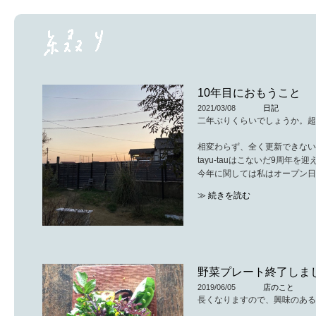
10年目におもうこと
2021/03/08
日記
二年ぶりくらいでしょうか。超
相変わらず、全く更新できないま
tayu-tauはこないだ9周年を
今年に関しては私はオープン日
（記念日系は忘れるタイプです
≫ 続きを読む
確定申告に向けて経理作業に必
来年は10周年。
特になにかするつもりはありま
「店を30年続ける」ことでし
ようやく1/3まで届きそうです
野菜プレート終了しま
前の店からずっと来続けてくだ
2019/06/05
店のこと
最近行ってないなという方 通
長くなりますので、興味のある
いろんなお客さんに支えられて