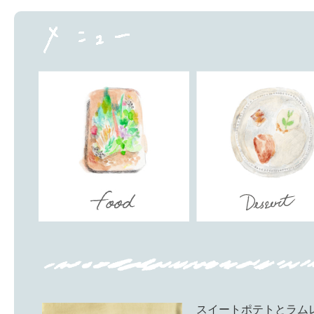
22(金)、23(土)、24(日) オード
27(水)、28(木) 年内最終営業
29(木)〜冬季休業
詳しい情報などや日程の変更など
随時InstagramなどＳＮＳで
スイートポテトとラム