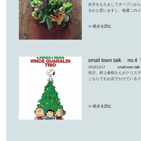
先月をもちましてオープンから
去年1年、コロナでいろんなこ
るかと思いますし、毎週このメ
私たちは店を続けてこられたの
本当にありがとうございます！
もともと、オープン前は喫茶と
≫ 続きを読む
いだろうと、食事も少し出そう
子供がうまれてから、びっくり
しかったという言葉でした。
伝えていきたいことも知ってほ
でも今年は気持ちを文章に起こ
そこで急遽つくったメニューが
事務作業を後回しにしすぎない
るレストランも関東で暮らして
少しづつでも実行していこうと
たくさんの方に興味も持って頂
small town talk
3月も半ばになりそうですが、
2018/12/17
small town talk
技術が無い分、時間をかけたり
先日、村上春樹さんがクリスマ
表現してきたつもりです。
こちらでもお店でかけているク
盛り付けは何年経っても緊張し
たりします。もっと丁寧にでき
そして他のメニューに比べて仕
≫ 続きを読む
今までは営業後の深夜から仕込
供が産まれて生活のリズムが大
かったのですが、子供がその時
まで風邪もひいた事が無かった
子供との時間も自分たちの生活