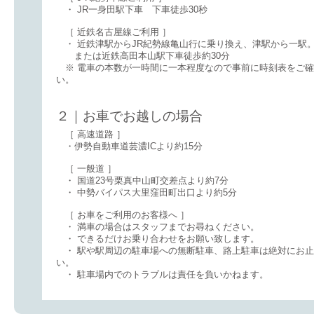
・ JR一身田駅下車 下車徒歩30秒
［ 近鉄名古屋線ご利用 ］
・ 近鉄津駅からJR紀勢線亀山行に乗り換え、津駅から一駅
または近鉄高田本山駅下車徒歩約30分
※ 電車の本数が一時間に一本程度なので事前に時刻表をご確
い。
２｜お車でお越しの場合
［ 高速道路 ］
・伊勢自動車道芸濃ICより約15分
［ 一般道 ］
・ 国道23号栗真中山町交差点より約7分
・ 中勢バイパス大里窪田町出口より約5分
［ お車をご利用のお客様へ ］
・ 満車の場合はスタッフまでお尋ねください。
・ できるだけお乗り合わせをお願い致します。
・ 駅や駅周辺の駐車場への無断駐車、路上駐車は絶対にお止
い。
・ 駐車場内でのトラブルは責任を負いかねます。