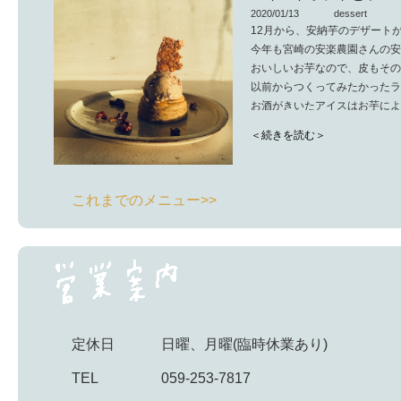
2020/01/13
dessert
12月から、安納芋のデザート
今年も宮崎の安楽農園さんの安
おいしいお芋なので、皮もその
以前からつくってみたかったラ
お酒がきいたアイスはお芋によ
アイスが溶けないうちにお召し
＜続きを読む＞
※季節デザートは材料の関係上
提供期間をはっきりお伝えでき
これまでのメニュー>>
定休日
日曜、月曜(臨時休業あり)
TEL
059-253-7817