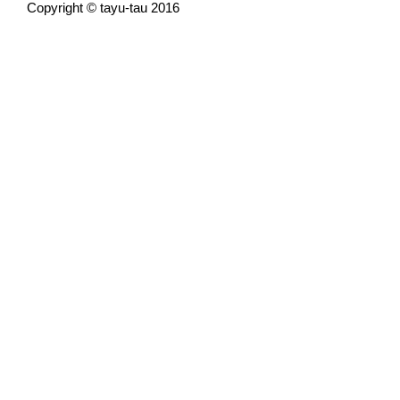
Copyright © tayu-tau 2016
Paniyolo / Christmas Album
ギターのみのクリスマスソング
人柄が表れているような、とて
どの時間帯にも合います。