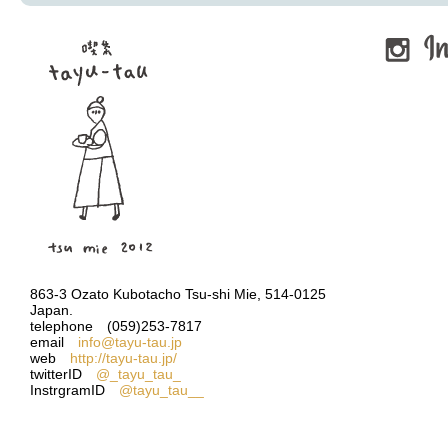
了させようと考えました。変わ
他にも今、これからのお店の在
Vince Guaraldi Trio / A Charli
えていく事が出てくると思いま
クリスマスの定番であり名盤。
名曲たくさんありますがまずは「Chri
申し訳ありませんがご理解頂け
863-3 Ozato Kubotacho Tsu-shi Mie, 514-0125
Japan.
telephone (059)253-7817
email
info@tayu-tau.jp
web
http://tayu-tau.jp/
tico moon / Christmas Album
twitterID
@_tayu_tau_
先日もお店でライブをしてくれ
InstrgramID
@tayu_tau__
tico moonの世界で一番優
生のハープの音はとても美しい