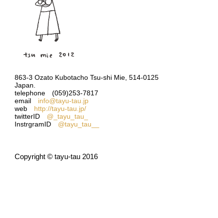
863-3 Ozato Kubotacho Tsu-shi Mie, 514-0125
Japan.
telephone (059)253-7817
email
info@tayu-tau.jp
web
http://tayu-tau.jp/
twitterID
@_tayu_tau_
InstrgramID
@tayu_tau__
Copyright © tayu-tau 2016