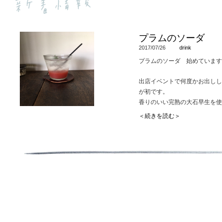
プラムのソーダ
2017/07/26
drink
プラムのソーダ 始めています
出店イベントで何度かお出しし
が初です。
香りのいい完熟の大石早生を使
す。
＜続きを読む＞
程よい甘さと酸味がおいしくて
甘すぎないので、お食事前に飲
写真がよくなくて伝わりません
ます。
よく混ぜてお召し上がりくださ