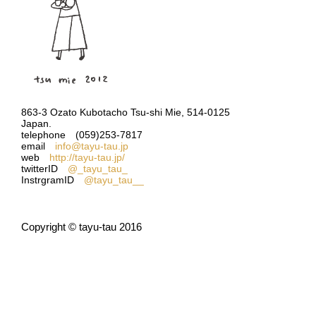
863-3 Ozato Kubotacho Tsu-shi Mie, 514-0125
Japan.
telephone (059)253-7817
email
info@tayu-tau.jp
web
http://tayu-tau.jp/
twitterID
@_tayu_tau_
InstrgramID
@tayu_tau__
Copyright © tayu-tau 2016