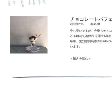
チョコレートパフ
2018/12/15
dessert
少し早いですが、今季もチョコ
2014年から始めて今季で6年
毎年、愛知県岡崎市のmado 
います。
寒い時期に冷たいデザートなん
＜続きを読む＞
真冬に暖かいお部屋で食べるア
（当店は薪ストーブがあるもの
できるだけいい状態で最後まで
期限定にしています。
ぜひ温かいドリンクと共にお楽
今のところ2月頃までを予定し
ので
ご希望の方はお早めに。