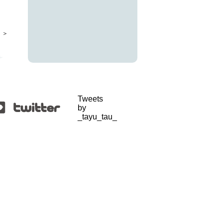
 ＞
Tweets
by
_tayu_tau_