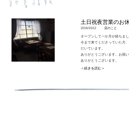
土日祝夜営業のお
2016/10/12
店のこと
オープンして一か月が経ちまし
今まで来てくださっていた方、
だいています。
ありがとうございます。お祝い
ありがとうございます。
大事に使わせていただいていま
＜続きを読む＞
まだこちらの日々の仕込みが追
けして申し訳ありません。
SNSではすでにお伝えしてい
いただいています。
営業ができる体制が整いました
いろいろとお願いの多い店なの
待ち合わせのお客さまには、
お揃いになるまで店内入口のベ
でお越しいただいている方から