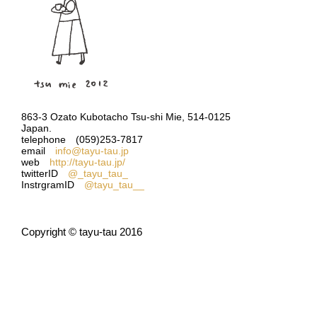
863-3 Ozato Kubotacho Tsu-shi Mie, 514-0125
Japan.
telephone (059)253-7817
email
info@tayu-tau.jp
web
http://tayu-tau.jp/
twitterID
@_tayu_tau_
InstrgramID
@tayu_tau__
Copyright © tayu-tau 2016