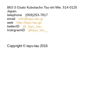
863-3 Ozato Kubotacho Tsu-shi Mie, 514-0125
Japan.
telephone (059)253-7817
email
info@tayu-tau.jp
web
http://tayu-tau.jp/
twitterID
@_tayu_tau_
InstrgramID
@tayu_tau__
Copyright © tayu-tau 2016