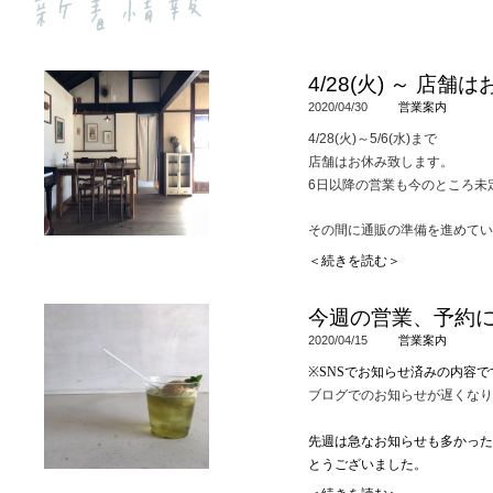
4/28(火) ～ 店
2020/04/30
営業案内
4/28(火)～5/6(水)まで
店舗はお休み致します。
6日以降の営業も今のところ未
その間に通販の準備を進めてい
今後の予定など最新の情報はTwitte
＜続きを読む＞
ＳＮＳでご案内しています。
今週の営業、予約
日常の様子などもご覧いただけ
2020/04/15
営業案内
ご興味のある方は覗いてみてく
※SNSでお知らせ済みの内容で
ブログでのお知らせが遅くなり
先週は急なお知らせも多かった
とうございました。
先週の営業を踏まえて、今週の