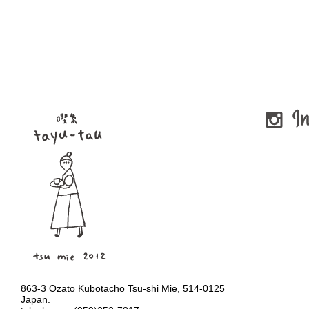
します。
いつもと変わらない毎日をただ
（最近注意を受ける事が出てき
と思います。この状況なので何
くださる道中や、当店でお過ご
移転した時にデパ地下のように
もらえたらと願います。
た時があります
（冷静に考えるとやらなくてよ
尚
4/17
（金
)
は臨時休業致し
その時の気持ちを思い出して今
います。
何か変更があればまた改めてお
メニューも色々と変えていこう
それではご理解とご協力、宜し
写真は、販売前に友人の職場で
大人でもかなり楽しんでくれた
と思います。
863-3 Ozato Kubotacho Tsu-shi Mie, 514-0125
Japan.