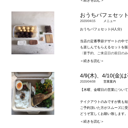
＜続きを読む＞
今週の営業は
16
日
(
木
)
、
18
日
(
土
前日営業のない日がありますの
おうちパフェセッ
ご確認ください。
2020/04/15
メニュー
営業時間
おうちパフェセット
(4
人分
)
16
日
(
木
)11:30
ー
14:00
ラストオ
ご予約
15
日
(
水
)12:00
ー
15:00
当店の定番季節デザートの中で
当日
10:00
ーラストオ
も楽しんでもらえるセットを販
〈要予約、ご来店日の前日のみ
18
日
(
土
)11:30
ー
14:00
ラストオ
＜続きを読む＞
17:30
ー
18:30
ラストオ
内容
(4
人分
) 3600
円
(
容器代込み
ご予約
16
日
(
木
)10:00
ー
15:00
4/9(木)、4/10
当日
10:00
ーラストオ
チョコソルベ 大小
4
個
2020/04/08
営業案内
バニラアイス 大小
4
個
19
日
(
日
) 11:30
ー
14:00
ラストオ
チョコ生クリーム 約
150g
【木曜、金曜日の営業について
（ご予約の方のみ17：30-受け
生クリーム 約
150g
ご予約 前日
10:00
ーラストオ
チョコグラノーラ
100g
テイクアウトのみですが夜も短
当日
10:00
ーラストオ
クッキーの棒
10
本
ご予約頂いた方がスムーズに受
アーモンドスライス、ピスタチ
どうぞ宜しくお願い致します。
20
日
(
月
) 11:30
ー
14:00
ラストオ
＜続きを読む＞
ご予約 前日
10:00
ーラストオ
・前日のご予約のみお受けしま
11:30-15:00(14:30L.O)