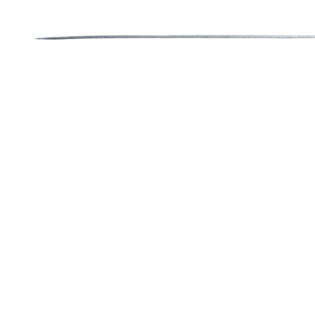
あさりと春キャベツのスープ
※
4/2(
木
)-5(
日
)
まではすでにご
メンチカツ単品
1
個
280
円
今年も甘夏ネードはじまってい
くこととなります。
クリームソーダやコーヒーフロ
チョコレートパフェ
1250
円
のでぜひ。
・満席にせず、間隔を空けてお
クレームブリュレ
450
円
お待ちの方多数の時は次にお待
アイスブリュレ
450
円
るかもしれません。通常よりも
コーヒーゼリー
420
円
ご理解いただいた上でご来店下
ドリンク各種
ドリンク、焼菓子各種
・
1
日に数回、窓を開けて換気
などご用意する予定です。
（
写真はイメージです、付け合
全て税別・容器代込みです。
・待合いのスペースも間隔を空
なくなり次第終了
させていただくことがございま
お弁当は
1250
円予定です。
お弁当お買い上げの方、マイバ
レジ袋有料化に伴いマイバック
せて頂きます。
尚お車でご来店の際はテイクア
日々 状況が変わっていきます
します。
の営業になることをご了承下さ
ご予約は明日
10:00
よりお電話
（最近注意を受ける事が出てき
場合によっては臨時休業になる
来店時に注文していただく事も
ることがわかる当日の朝からの
お時間かかってしまうのと全て
宜しくお願い致します。
します。
テイクアウトは営業時間内いつ
がメインですが、お弁当なども
尚お車でご来店の際はテイクア