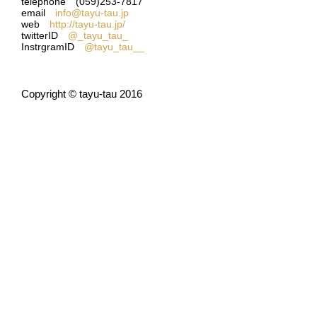
telephone (059)253-7817
email
info@tayu-tau.jp
web
http://tayu-tau.jp/
twitterID
@_tayu_tau_
InstrgramID
@tayu_tau__
Copyright © tayu-tau 2016