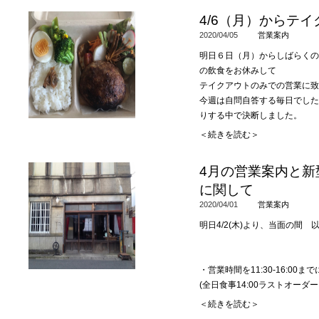
当日
10:00
ーラストオ
・たくさん作ることができない
17:30-19:00(18:30L.O)
4/6（月）からテ
ことがあります。ご了承くださ
この木金と、お試しで夜にもご
2020/04/05
営業案内
ご予約受付時間以降のお電話は
・ご自宅用冷凍商品の為、保冷
今後どうするかは夜の状況を見
とさせていただきます。
短い時間ですが、夕飯用にもど
明日６日（月）からしばらくの
おうちパフェのご予約ですが、
・アイスを入れるタッパーはご
の飲食をお休みして
前の営業日にお願い致します。
大きさは
20cm×17cm×
高さ
5cm
予約は翌日分までお取りします
テイクアウトのみでの営業に致
思いますが、二つにわかれても
朝
10:00-
夜のラストオーダーま
今週は自問自答する毎日でした
来週の営業はまた決まり次第お
直径5ｃｍのアイス８個、直径
約はお受けします。
りする中で決断しました。
おうちで
1
時間ほど冷凍庫に入
翌日以降のご予約は、状況の変
急遽決めたことなのでまだしっ
＜続きを読む＞
メニューの変更なども考えられ
す。
明日は
4月の営業案内と新
学校も休校で、外にもなかなか
ハンバーグ弁当
ものを何か提供できないかと考
に関して
明日木曜から、魚もメニューに
メンチカツ弁当
アイスもくり抜いてありますし
のでまたこちらでご案内致しま
メンチカツ単品
2020/04/01
営業案内
出ししているものとおなじもの
アイスブリュレ
明日
4/2(
木
)
より、当面の間 
量もご自身で調整できますし、
［木曜、金曜のメニュー］
コーヒーゼリー
チョコレートパフェ
ハンバーグ弁当
1250
円
・営業時間を
11:30-16:00
まで
メンチカツ弁当
1350
円
(
全日食事
14:00
ラストオーダー
本日の魚弁当
1350
円
＜続きを読む＞
(
今回はサワラのポワレです
)
・ご予約の受付を
6
日
(
月
)
分よ