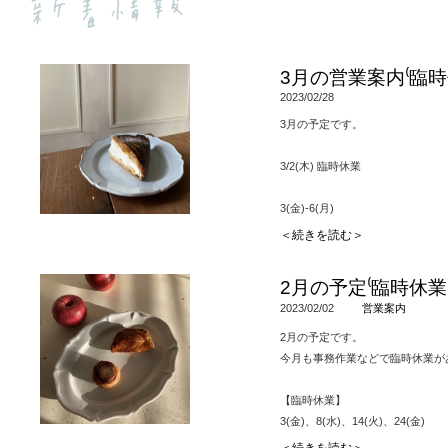
3月の営業案内⁽臨
2023/02/28
3月の予定です。
3/2(木) 臨時休業
3(金)-6(月)
s-clothes-tree展示会受注会
＜続きを読む＞
※テイクアウトのみの営業です。
2月の予定⁽臨時休
7(火)8(水)臨時休業
2023/02/02
営業案内
14(火)臨時休業
2月の予定です。
(通販を予定しています)
今月も事務作業などで臨時休業が
23(木)臨時休業
【臨時休業】
3(金)、8(水)、14(火)、24(金)
31(金)4/1(土)臨時休業