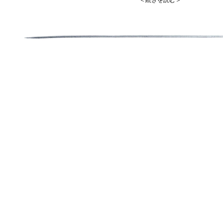
＜続きを読む＞
店舗以外の予定では
変更がありましたらInstagra
13(月)
今月もよろしくお願いいたします
on me penseさんにて開催される
城進さんの展示会初日でごはんと
(ご予約終了しております)
また変更がありましたらInstag