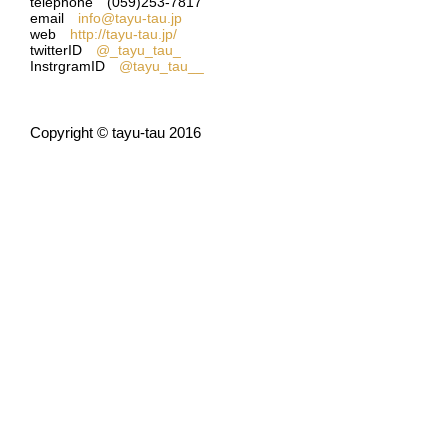
telephone (059)253-7817
email
info@tayu-tau.jp
web
http://tayu-tau.jp/
twitterID
@_tayu_tau_
InstrgramID
@tayu_tau__
Copyright © tayu-tau 2016