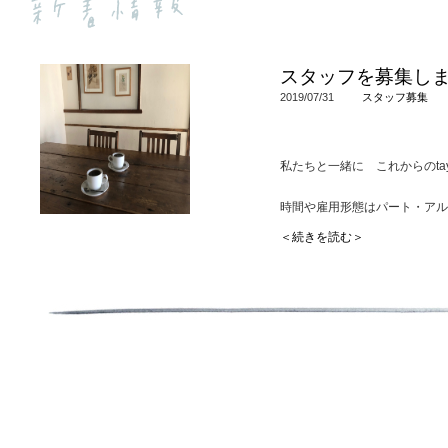
スタッフを募集し
2019/07/31
スタッフ募集
私たちと一緒に これからのta
時間や雇用形態はパート・アル
私たちとしては、もう少し自分
＜続きを読む＞
います。
普通の飲食店で働くよりも、少
当店を気に入ってくれていて、
当店の営業内容に理解のある方
どのお店にもそれぞれのこだわ
方法があります。
当店にも私たちなりの考えがあ
あります。