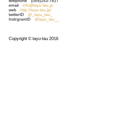
telephone (059)253-7817
email
info@tayu-tau.jp
web
http://tayu-tau.jp/
twitterID
@_tayu_tau_
InstrgramID
@tayu_tau__
Copyright © tayu-tau 2016