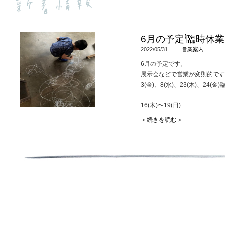
6月の予定⁽臨時休
2022/05/31
営業案内
6月の予定です。
展示会などで営業が変則的です
3(金)、8(水)、23(木)、24(金
16(木)〜19(日)
s-clothes-tree展示受注会
＜続きを読む＞
期間中はテイクアウトのみの営
メニューはまた後日SNSでご
25(土)小菅幸子 陶展 出張喫茶
名古屋のTisane infusion
小菅幸子の個展初日に出張喫茶
その他詳しい情報や
予定の変更などは随時Instag