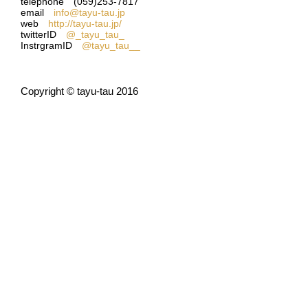
telephone (059)253-7817
email
info@tayu-tau.jp
web
http://tayu-tau.jp/
twitterID
@_tayu_tau_
InstrgramID
@tayu_tau__
Copyright © tayu-tau 2016