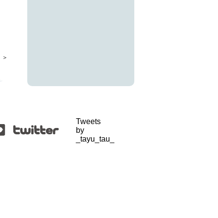
 ＞
Tweets
by
_tayu_tau_