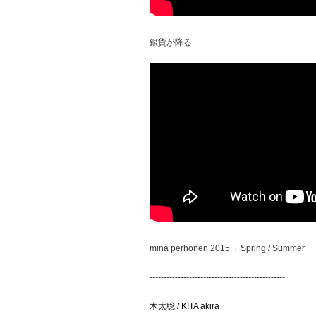
銀貨が降る
minä perhonen 2015→ Spring / Summer
------------------------------------------------
木太聡
/ KITA akira