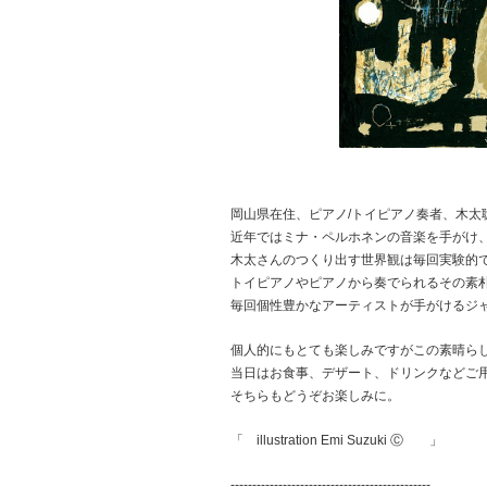
岡山県在住、ピアノ/トイピアノ奏者、木太
近年ではミナ・ペルホネンの音楽を手がけ
木太さんのつくり出す世界観は毎回実験的
トイピアノやピアノから奏でられるその素
毎回個性豊かなアーティストが手がけるジ
個人的にもとても楽しみですがこの素晴ら
当日はお食事、デザート、ドリンクなどご
そちらもどうぞお楽しみに。
「
illustration Emi Suzuki
Ⓒ 」
----------------------------------------------