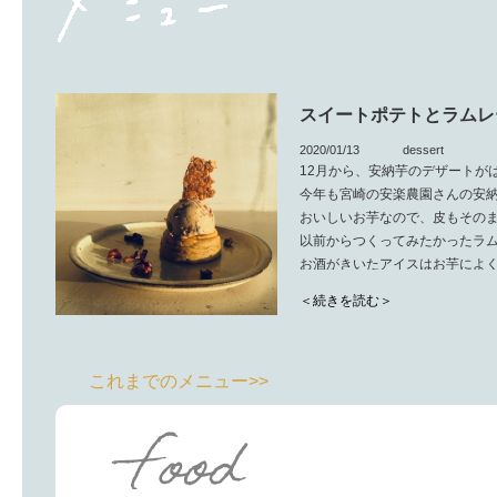
スイートポテトとラムレ
2020/01/13
dessert
12月から、安納芋のデザートが
今年も宮崎の安楽農園さんの安
おいしいお芋なので、皮もその
以前からつくってみたかったラム
お酒がきいたアイスはお芋によ
アイスが溶けないうちにお召し
＜続きを読む＞
※季節デザートは材料の関係上
提供期間をはっきりお伝えでき
これまでのメニュー>>