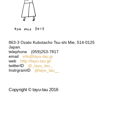
863-3 Ozato Kubotacho Tsu-shi Mie, 514-0125
Japan.
telephone (059)253-7817
email
info@tayu-tau.jp
web
http://tayu-tau.jp/
twitterID
@_tayu_tau_
InstrgramID
@tayu_tau__
Copyright © tayu-tau 2016